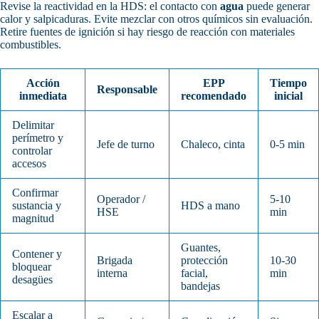
Revise la reactividad en la HDS: el contacto con
agua
puede generar
calor y salpicaduras. Evite mezclar con otros químicos sin evaluación.
Retire fuentes de ignición si hay riesgo de reacción con materiales
combustibles.
Acción
EPP
Tiempo
Responsable
inmediata
recomendado
inicial
Delimitar
perímetro y
Jefe de turno
Chaleco, cinta
0-5 min
controlar
accesos
Confirmar
Operador /
5-10
sustancia y
HDS a mano
HSE
min
magnitud
Guantes,
Contener y
Brigada
protección
10-30
bloquear
interna
facial,
min
desagües
bandejas
Escalar a