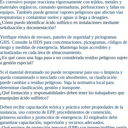
Es corrosivo porque reacciona vigorosamente con tejidos, metales y
materiales orgánicos, causando quemaduras, perforaciones y fallas en
equipos. También puede generar vapores peligrosos que afectan vías
respiratorias y contaminar suelos y aguas si llega a desagües.
¿Cómo puedo identificar ácido sulfúrico en instalaciones mediante
señalización y documentación?
Verifique rótulos de envases, paneles de seguridad y pictogramas
GHS. Consulte la HDS para concentraciones, pictogramas, códigos de
riesgo y medidas de emergencia. Mantenga hojas accesibles y
actualizadas en cada área de almacenamiento.
¿En qué casos una fuga pasa a ser considerada residuo peligroso sujeto
a gestión especial?
Si el material derramado no puede recuperarse para uso o limpieza y
queda contaminado o mezclado con absorbentes, su clasificación
puede cambiar a residuo peligroso. Siga la normativa local para
determinar clasificación, gestión y transporte.
¿Qué formación y responsabilidades deben tener los trabajadores que
manipulan ácido sulfúrico?
Deben recibir capacitación teórica y práctica sobre propiedades de la
sustancia, uso correcto de EPP, procedimientos de contención,
primeros auxilios y protocolos de emergencia. El empleador debe
garantizar capacitación, supervisión y recursos adecuados.
¿Qué equipos de protección personal (EPP) son imprescindibles según