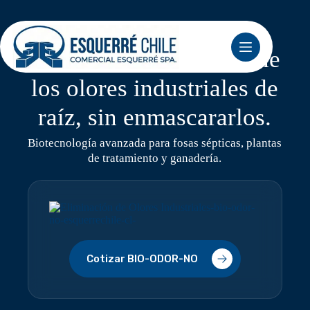
Saltar
al
contenido
BIO-ODOR-NO: Elimine
los olores industriales de
raíz, sin enmascararlos.
Biotecnología avanzada para fosas sépticas, plantas
de tratamiento y ganadería.
Cotizar BIO-ODOR-NO