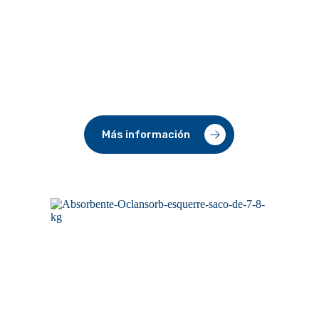
chilena
Destacamos el uso de
Oclansorb
, un
absorbente de turba de musgo que encapsula
instantáneamente el contaminante y reduce hasta
en un 90% la emanación de vapores
inflamables. Es la inversión más rentable para
reducir sus costos de RESPEL hasta en un 70%.
Más información