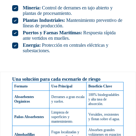
Minería:
Control de derrames en tajo abierto y
plantas de procesamiento.
Plantas Industriales:
Mantenimiento preventivo de
líneas de producción.
Puertos y Faenas Marítimas:
Respuesta rápida
ante vertidos en muelles.
Energía:
Protección en centrales eléctricas y
subestaciones.
Una solución para cada escenario de riesgo
Formato
Uso Principal
Beneficio Clave
100% biodegradables
Absorbentes
Derrames a gran escala
y alta tasa de
Orgánicos
y suelos.
absorción.
Limpieza de
Versátiles, resistentes
Paños Absorbentes
superficies y
y flotan sobre el agua.
mantenimiento.
Absorben grandes
Fugas localizadas y
Almohadillas
volúmenes en espacios