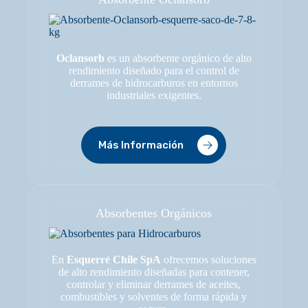
Oclansorb
es un absorbente orgánico de alto
rendimiento diseñado para el control de
derrames de hidrocarburos en entornos
industriales exigentes.
Más Información
Absorbentes Orgánicos
En
Esquerré Chile SpA
ofrecemos soluciones
de alto rendimiento diseñadas para contener,
controlar y eliminar derrames de aceites,
combustibles y solventes de forma rápida y