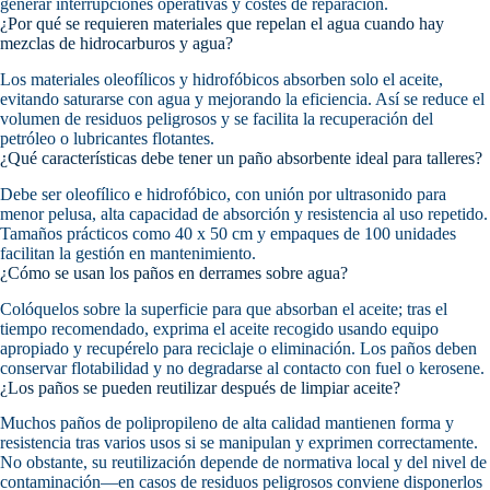
generar interrupciones operativas y costes de reparación.
¿Por qué se requieren materiales que repelan el agua cuando hay
mezclas de hidrocarburos y agua?
Los materiales oleofílicos y hidrofóbicos absorben solo el aceite,
evitando saturarse con agua y mejorando la eficiencia. Así se reduce el
volumen de residuos peligrosos y se facilita la recuperación del
petróleo o lubricantes flotantes.
¿Qué características debe tener un paño absorbente ideal para talleres?
Debe ser oleofílico e hidrofóbico, con unión por ultrasonido para
menor pelusa, alta capacidad de absorción y resistencia al uso repetido.
Tamaños prácticos como 40 x 50 cm y empaques de 100 unidades
facilitan la gestión en mantenimiento.
¿Cómo se usan los paños en derrames sobre agua?
Colóquelos sobre la superficie para que absorban el aceite; tras el
tiempo recomendado, exprima el aceite recogido usando equipo
apropiado y recupérelo para reciclaje o eliminación. Los paños deben
conservar flotabilidad y no degradarse al contacto con fuel o kerosene.
¿Los paños se pueden reutilizar después de limpiar aceite?
Muchos paños de polipropileno de alta calidad mantienen forma y
resistencia tras varios usos si se manipulan y exprimen correctamente.
No obstante, su reutilización depende de normativa local y del nivel de
contaminación—en casos de residuos peligrosos conviene disponerlos