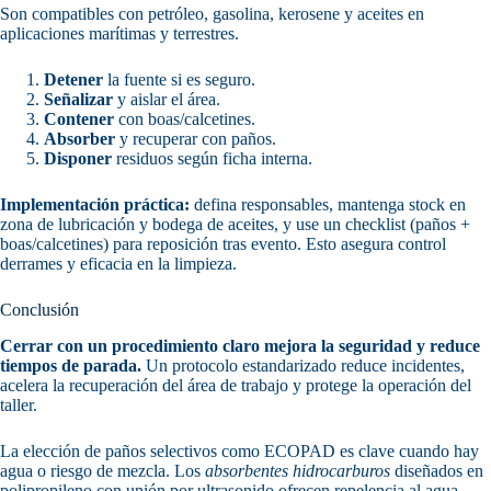
Son compatibles con petróleo, gasolina, kerosene y aceites en
aplicaciones marítimas y terrestres.
Detener
la fuente si es seguro.
Señalizar
y aislar el área.
Contener
con boas/calcetines.
Absorber
y recuperar con paños.
Disponer
residuos según ficha interna.
Implementación práctica:
defina responsables, mantenga stock en
zona de lubricación y bodega de aceites, y use un checklist (paños +
boas/calcetines) para reposición tras evento. Esto asegura control
derrames y eficacia en la limpieza.
Conclusión
Cerrar con un procedimiento claro mejora la seguridad y reduce
tiempos de parada.
Un protocolo estandarizado reduce incidentes,
acelera la recuperación del área de trabajo y protege la operación del
taller.
La elección de paños selectivos como ECOPAD es clave cuando hay
agua o riesgo de mezcla. Los
absorbentes hidrocarburos
diseñados en
polipropileno con unión por ultrasonido ofrecen repelencia al agua,